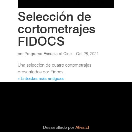
Selección de
cortometrajes
FIDOCS
por
Programa Escuela al Cine
|
Oct 28, 2024
Una selección de cuatro cortometrajes
presentados por Fidocs.
« Entradas más antiguas
Desarrollado por
Ativa.cl