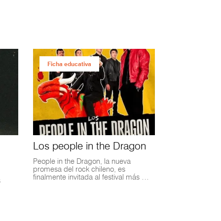
Ficha educativa
Los people in the Dragon
People in the Dragon, la nueva
promesa del rock chileno, es
finalmente invitada al festival más …
s