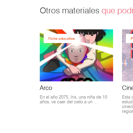
Otros materiales
que podr
Ficha educativa
P
Arco
Cin
En el año 2075, Iris, una niña de 10
Esta 
años, ve caer del cielo a un …
estud
cinec
regi