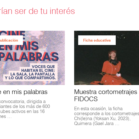
ían ser de tu interés
ublicación
Ficha educativa
e en mis palabras
Muestra cortometrajes
FIDOCS
convocatoria, dirigida a
iantes de los más de 600
En esta ocasión, la ficha
lubes activos en las 16
corresponde a los cortometraje
ones …
Chi(le)na (Yoksan Xu, 2023),
Quimera (Gael Jara …