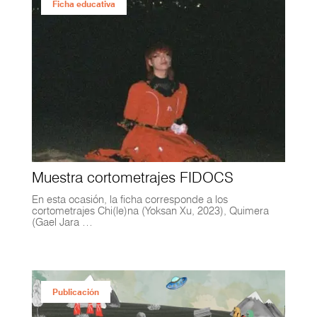
Ficha educativa
Muestra cortometrajes FIDOCS
En esta ocasión, la ficha corresponde a los
cortometrajes Chi(le)na (Yoksan Xu, 2023), Quimera
(Gael Jara …
Publicación