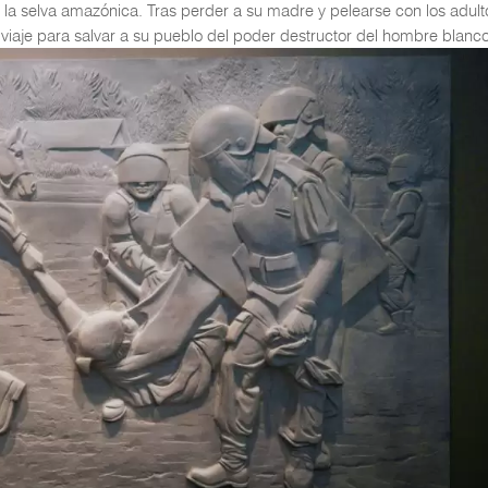
la selva amazónica. Tras perder a su madre y pelearse con los adult
viaje para salvar a su pueblo del poder destructor del hombre blanco