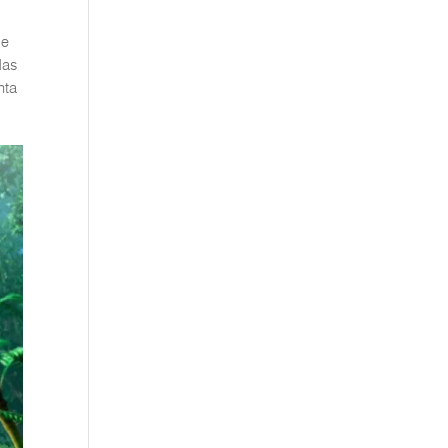
de
das
nta