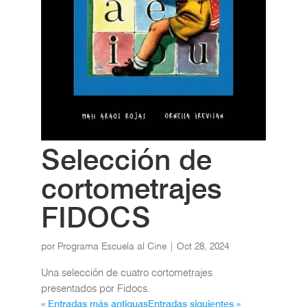
Selección de
cortometrajes
FIDOCS
por
Programa Escuela al Cine
|
Oct 28, 2024
Una selección de cuatro cortometrajes
presentados por Fidocs.
« Entradas más antiguas
Entradas siguientes »