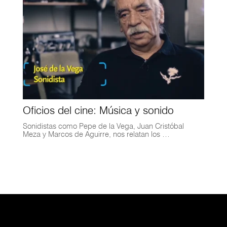
Oficios del cine: Música y sonido
Sonidistas como Pepe de la Vega, Juan Cristóbal
Meza y Marcos de Aguirre, nos relatan los …