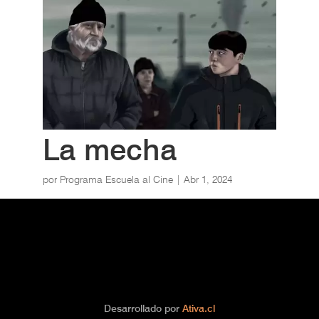
La mecha
por
Programa Escuela al Cine
|
Abr 1, 2024
Desarrollado por
Ativa.cl