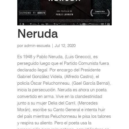
Neruda
por
admin-escuela
|
Jul 12, 2020
Es 1948 y Pablo Neruda, (Luis Gnecco), es
perseguido luego que el Partido Comunista fuera
declarado ilegal. Por encargo del Presidente
Gabriel González Videla, (Alfredo Castro), el
policía Óscar Peluchonneau, (Gael García Bernal),
inicia la persecución. Neruda es ahora un poeta
convertido en arma. Vive en la clandestinidad
junto a su mujer Delia del Carril, (Mercedes
Morán), escribe su Canto General e intenta huir
del país mientras Peluchonneau le pisa los talones
y respira su aliento. Pero el poeta usa la