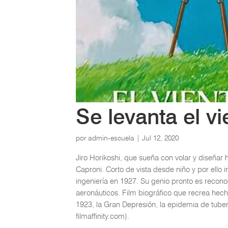
Se levanta el vi
por
admin-escuela
|
Jul 12, 2020
Jiro Horikoshi, que sueña con volar y diseñar 
Caproni. Corto de vista desde niño y por ello 
ingeniería en 1927. Su genio pronto es recono
aeronáuticos. Film biográfico que recrea hec
1923, la Gran Depresión, la epidemia de tube
filmaffinity.com).