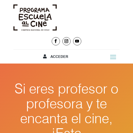
ACCEDER
Si eres profesor o
profesora y te
encanta el cine,