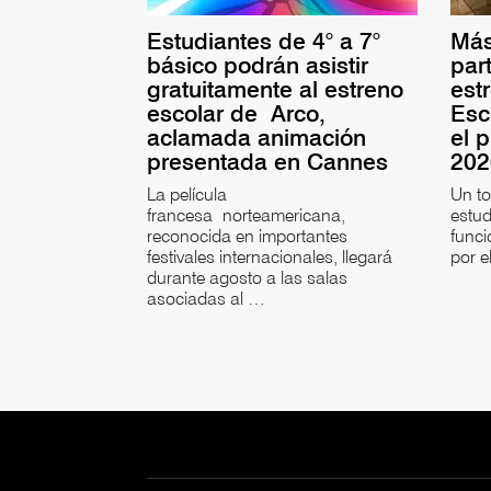
Estudiantes de 4° a 7°
Más
básico podrán asistir
par
gratuitamente al estreno
est
escolar de Arco,
Esc
aclamada animación
el 
presentada en Cannes
20
La película
Un t
francesa norteamericana,
estud
reconocida en importantes
funci
festivales internacionales, llegará
por e
durante agosto a las salas
asociadas al …