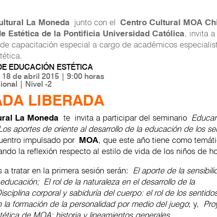
ultural La Moneda
junto con el
Centro Cultural MOA Ch
 de Estética de la Pontificia Universidad Católica
, invita 
 de capacitación especial a cargo de académicos especialis
tética.
DE EDUCACIÓN ESTÉTICA
18 de abril 2015 | 9:00 horas
onal | Nivel -2
DA LIBERADA
tural La Moneda
te invita a participar del seminario
Educar
 Los aportes de oriente al desarrollo de la educación de los s
cuentro impulsado por
MOA
, que este año tiene como temáti
ndo la reflexión respecto al estilo de vida de los niños de ho
 a tratar en la primera sesión serán:
El aporte de la sensibili
 educación;
El rol de la naturaleza en el desarrollo de la
isciplina corporal y sabiduría del cuerpo: el rol de los sentidos
 la formación de la personalidad por medio del juego
; y,
Pro
ética de MOA: historia y lineamientos generales.