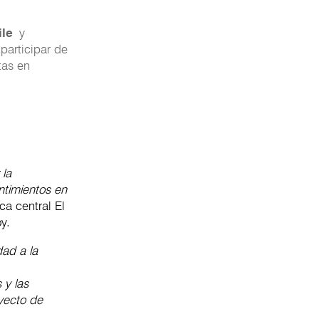
ile
y
a participar de
tas en
 la
entimientos en
ca central El
y.
dad a la
 y las
yecto de