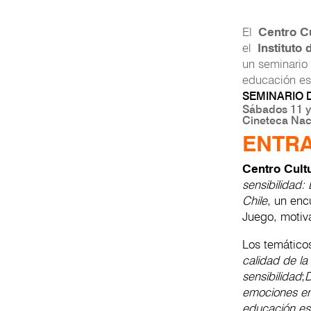
El
Centro C
el
Instituto
un seminario
educación es
SEMINARIO 
Sábados 11 y 
Cineteca Naci
ENTRA
Centro Cul
sensibilidad:
Chile
, un en
Juego, motiva
Los temáticos
calidad de la
sensibilidad
;
D
emociones en
educación est