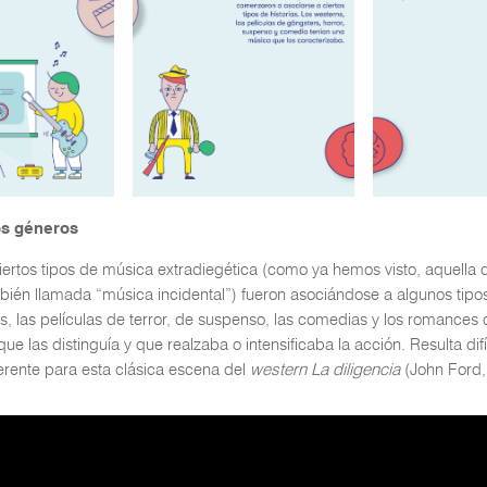
os géneros
iertos tipos de música extradiegética (como ya hemos visto, aquella 
mbién llamada “música incidental”) fueron asociándose a algunos tipos
ns, las películas de terror, de suspenso, las comedias y los romance
 que las distinguía y que realzaba o intensificaba la acción. Resulta dif
erente para esta clásica escena del
western La diligencia
(John Ford,