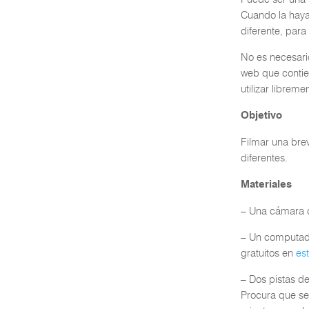
Cuando la haya
diferente, par
No es necesario
web que contie
utilizar librem
Objetivo
Filmar una bre
diferentes.
Materiales
– Una cámara o
– Un computado
gratuitos en
es
– Dos pistas d
Procura que sea