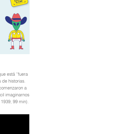
que está “fuera
 de historias.
s comenzaron a
ícil imaginarnos
 1939, 99 min).