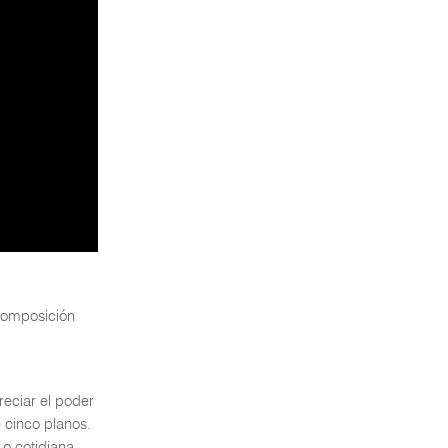
 composición
eciar el poder
 cinco planos.
o cotidiana.