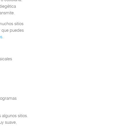
diegética
ansmite.
muchos sitios
 y que puedes
os
.
sicales
programas
lgunos sitios.
muy suave,