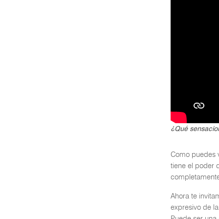
¿Qué sensacion
Como puedes ver
tiene el poder 
completamente
Ahora te invit
expresivo de l
Puede ser una 