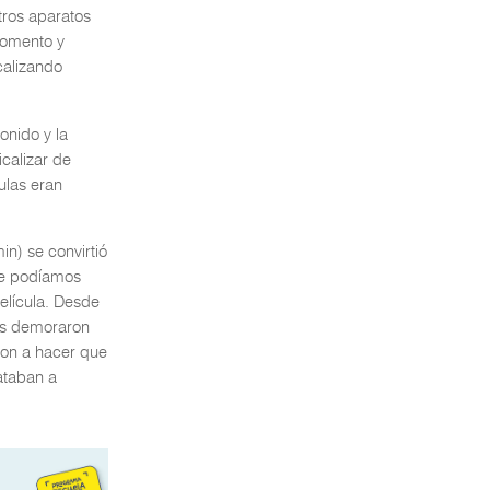
tros aparatos
momento y
calizando
onido y la
icalizar de
ulas eran
in) se convirtió
que podíamos
elícula. Desde
ras demoraron
ron a hacer que
ataban a