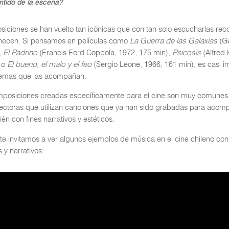
ntido de la escena?
iciones se han vuelto tan icónicas que con tan solo escucharlas re
enecen. Si pensamos en películas como
La Guerra de las Galaxias
(Ge
,
El Padrino
(Francis Ford Coppola, 1972, 175 min),
Psicosis
(Alfred
) o
El bueno, el malo y el feo
(Sergio Leone, 1966, 161 min), es casi i
 temas que las acompañan.
posiciones creadas específicamente para el cine son muy comunes
irectoras que utilizan canciones que ya han sido grabadas para acom
ién con fines narrativos y estéticos.
te invitamos a ver algunos ejemplos de música en el cine chileno con
 y narrativos: