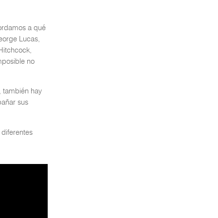
cordamos a qué
orge Lucas,
 Hitchcock,
mposible no
, también hay
pañar sus
 diferentes