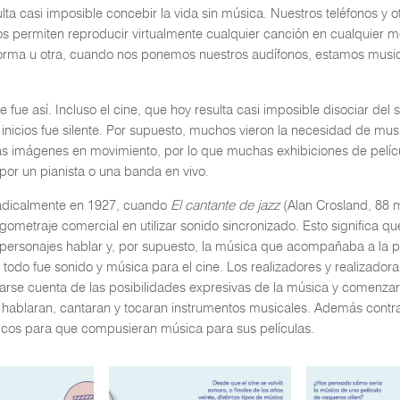
lta casi imposible concebir la vida sin música. Nuestros teléfonos y o
os permiten reproducir virtualmente cualquier canción en cualquier 
forma u otra, cuando nos ponemos nuestros audífonos, estamos musi
 fue así. Incluso el cine, que hoy resulta casi imposible disociar del s
inicios fue silente. Por supuesto, muchos vieron la necesidad de mus
as imágenes en movimiento, por lo que muchas exhibiciones de pelíc
r un pianista o una banda en vivo.
adicalmente en 1927, cuando
El cantante de jazz
(Alan Crosland, 88 m
rgometraje comercial en utilizar sonido sincronizado. Esto significa 
 personajes hablar y, por supuesto, la música que acompañaba a la p
 todo fue sonido y música para el cine. Los realizadores y realizado
rse cuenta de las posibilidades expresivas de la música y comenza
 hablaran, cantaran y tocaran instrumentos musicales. Además contr
icos para que compusieran música para sus películas.