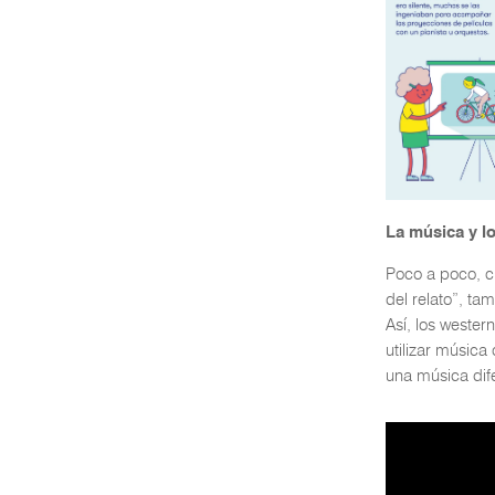
La música y l
Poco a poco, c
del relato”, ta
Así, los wester
utilizar música
una música dif