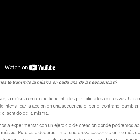
es te transmite la música en cada una de las secuencias?
, la música en el cine tiene infinitas posibilidades expresivas. Una
de intensificar la acción en una secuencia o, por el contrario, cambiar
 el sentido de la misma.
amos a experimentar con un ejercicio de creación donde podremos apr
a música. Para esto deberás filmar una breve secuencia en no más de
situación de cualquier índole: cómica, de suspenso, horror, romance, 