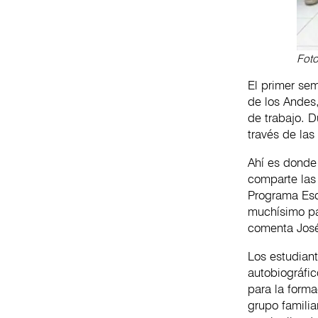
Foto
El primer se
de los Andes
de trabajo. 
través de la
Ahí es donde 
comparte las 
Programa Escu
muchísimo pa
comenta Jos
Los estudian
autobiográfi
para la forma
grupo familia