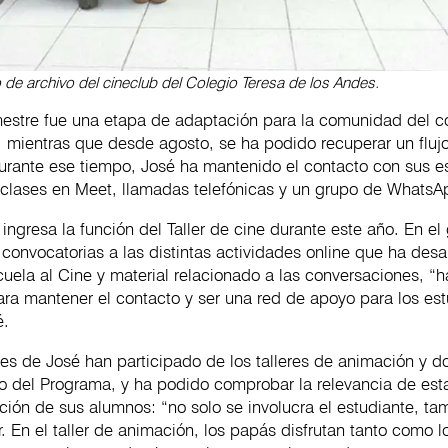
 de archivo del cineclub del Colegio Teresa de los Andes.
mestre fue una etapa de adaptación para la comunidad del c
, mientras que desde agosto, se ha podido recuperar un fluj
Durante ese tiempo, José ha mantenido el contacto con sus e
s clases en Meet, llamadas telefónicas y un grupo de WhatsA
ingresa la función del Taller de cine durante este año. En el
convocatorias a las distintas actividades online que ha desar
ela al Cine y material relacionado a las conversaciones, “h
ra mantener el contacto y ser una red de apoyo para los est
é.
tes de José han participado de los talleres de animación y 
co del Programa, y ha podido comprobar la relevancia de est
ción de sus alumnos: “no solo se involucra el estudiante, ta
r. En el taller de animación, los papás disfrutan tanto como l