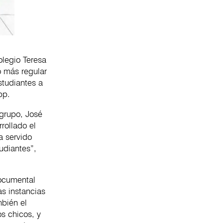
olegio Teresa
o más regular
studiantes a
pp.
 grupo, José
rollado el
a servido
udiantes”,
documental
as instancias
mbién el
os chicos, y