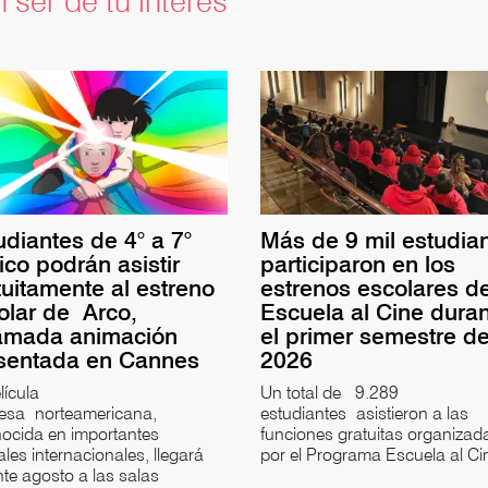
 ser de tu interés
udiantes de 4° a 7°
Más de 9 mil estudia
ico podrán asistir
participaron en los
tuitamente al estreno
estrenos escolares d
olar de Arco,
Escuela al Cine dura
amada animación
el primer semestre d
sentada en Cannes
2026
lícula
Un total de 9.289
cesa norteamericana,
estudiantes asistieron a las
ocida en importantes
funciones gratuitas organizad
vales internacionales, llegará
por el Programa Escuela al C
te agosto a las salas