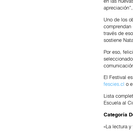
en las nuevas
apreciación”
Uno de los o
comprendan e
través de eso
sostiene Nata
Por eso, feli
seleccionado
comunicació
El Festival e
fescies.cl
o 
Lista comple
Escuela al Ci
Categoría 
«La lectura y