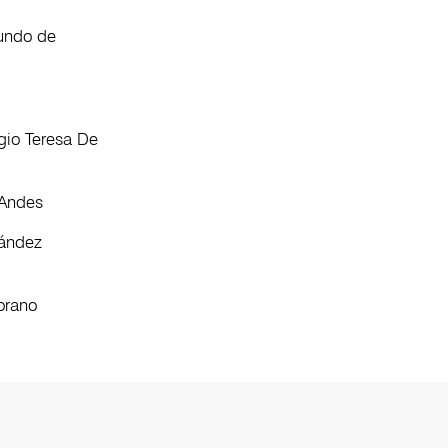
Mundo de
gio Teresa De
 Andes
nández
orano