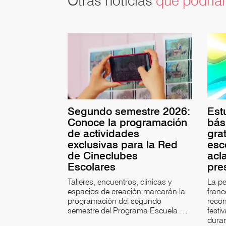
Otras noticias
que podrían
Segundo semestre 2026:
Est
Conoce la programación
bás
de actividades
gra
exclusivas para la Red
esc
de Cineclubes
acl
Escolares
pre
Talleres, encuentros, clínicas y
La pe
espacios de creación marcarán la
fran
programación del segundo
recon
semestre del Programa Escuela …
festi
duran