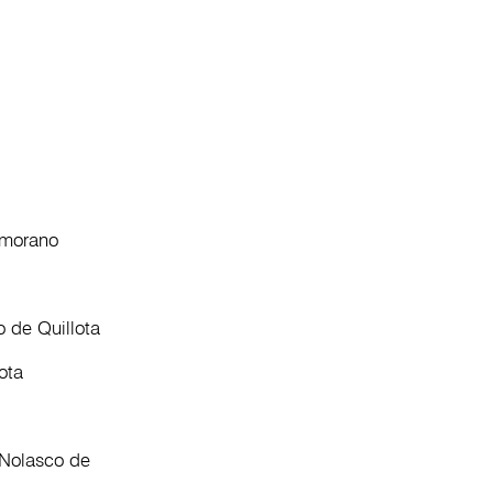
amorano
 de Quillota
ota
 Nolasco de