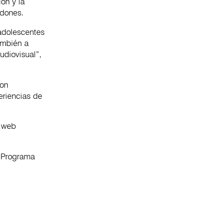
ón y la
rdones.
 adolescentes
ambién a
udiovisual”,
ron
eriencias de
o web
l Programa