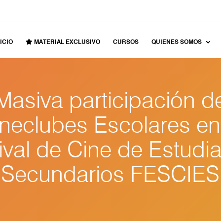
ICIO
MATERIAL EXCLUSIVO
CURSOS
QUIENES SOMOS
Masiva participación d
neclubes Escolares en
ival de Cine de Estudi
Secundarios FESCIES