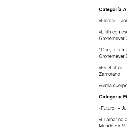
Categoría A
«Flores» – J
«Lilith con e
Gronemeyer 
“Que, o la tu
Gronemeyer 
«Es el otro» 
Zamorano
«Arma cuerpo
Categoría F
«Futuro» – J
«El amor no 
Mundo de Mu