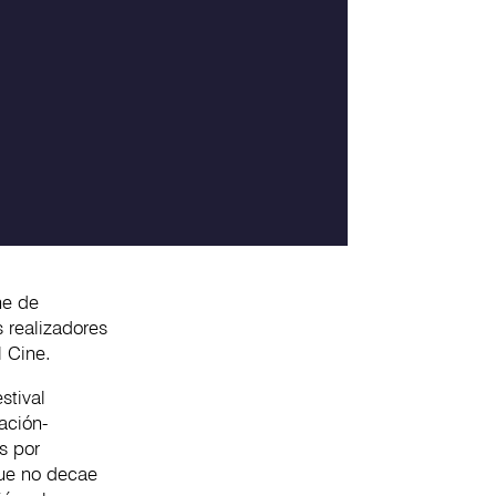
ne de
 realizadores
l Cine.
stival
ación-
s por
que no decae