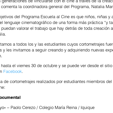
 generaciones de vincularse con el cine a través de la creaci
, comenta la coordinadora general del Programa, Natalia Ma
bjetivos del Programa Escuela al Cine es que niños, niñas y
l lenguaje cinematográfico de una forma más práctica “y t
 puedan valorar el trabajo que hay detrás de toda creación a
lia.
citamos a todos los y las estudiantes cuyos cortometrajes fue
s y les invitamos a seguir creando y adquiriendo nuevas exp
n.
s hasta el viernes 30 de octubre y se puede ver desde el siti
en
Facebook
.
ta de cortometrajes realizados por estudiantes miembros de
ne:
Documental
 yo» – Paolo Cerezo / Colegio María Reina / Iquique