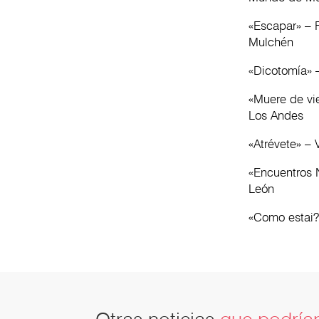
«Escapar» – 
Mulchén
«Dicotomía» –
«Muere de vi
Los Andes
«Atrévete» –
«Encuentros 
Le
«Como estai?