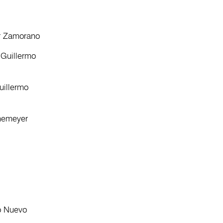
er Zamorano
o Guillermo
uillermo
onemeyer
o Nuevo