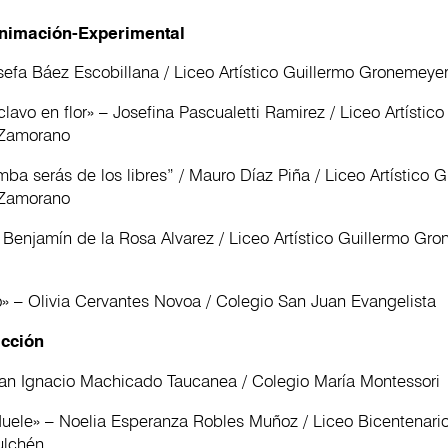
nimación-Experimental
osefa Báez Escobillana / Liceo Artístico Guillermo Gronemey
sclavo en flor» – Josefina Pascualetti Ramirez / Liceo Artístic
Zamorano
mba serás de los libres” / Mauro Díaz Piña / Liceo Artístico G
Zamorano
– Benjamín de la Rosa Alvarez / Liceo Artístico Guillermo Gr
» – Olivia Cervantes Novoa / Colegio San Juan Evangelista
icción
uan Ignacio Machicado Taucanea / Colegio María Montessori
duele» – Noelia Esperanza Robles Muñoz / Liceo Bicentenari
lchén