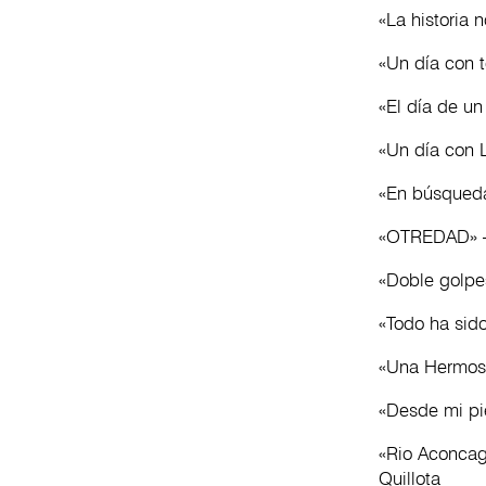
«La historia 
«Un día con 
«El día de u
«Un día con 
«En búsqueda 
«OTREDAD» – 
«Doble golpe»
«Todo ha sid
«Una Hermosa 
«Desde mi pie
«Rio Aconcag
Quillota