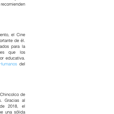
 recomienden
iento, el Cine
rtante de él.
zados para la
les que los
or educativa.
 Humanos
del
 Chincolco de
. Gracias al
sde 2018, el
e una sólida