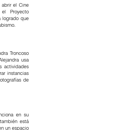
 abrir el Cine
el Proyecto
a logrado que
lubismo.
andra Troncoso
Alejandra usa
s actividades
ar instancias
otografías de
nciona en su
también está
en un espacio