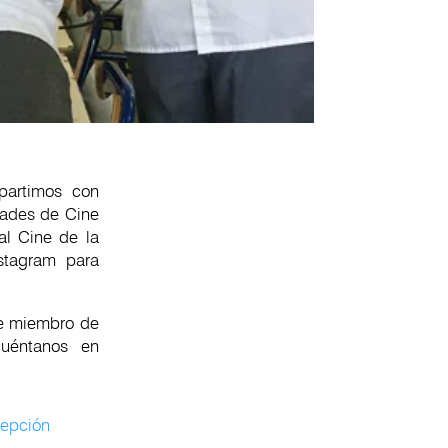
partimos con
dades de Cine
al Cine de la
stagram para
te miembro de
cuéntanos en
cepción