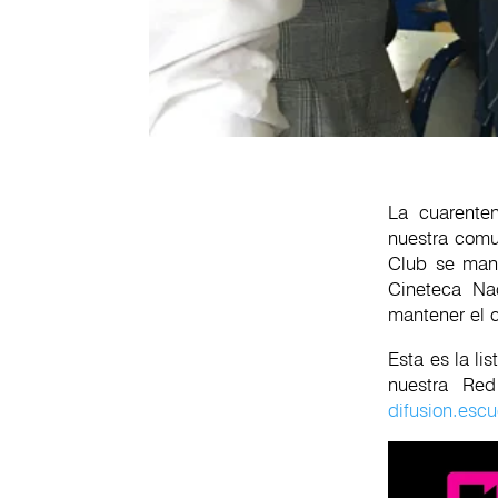
La cuarente
nuestra comu
Club se mant
Cineteca Na
mantener el 
Esta es la l
nuestra Red
difusion.esc