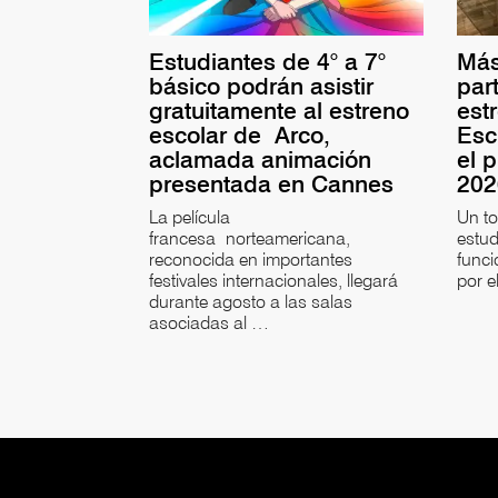
Estudiantes de 4° a 7°
Más
básico podrán asistir
par
gratuitamente al estreno
est
escolar de Arco,
Esc
aclamada animación
el 
presentada en Cannes
20
La película
Un t
francesa norteamericana,
estud
reconocida en importantes
funci
festivales internacionales, llegará
por e
durante agosto a las salas
asociadas al …