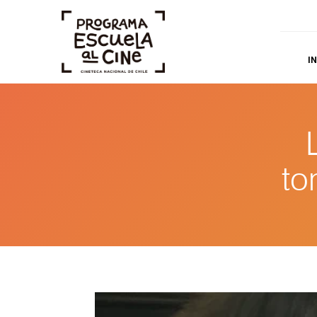
IN
to