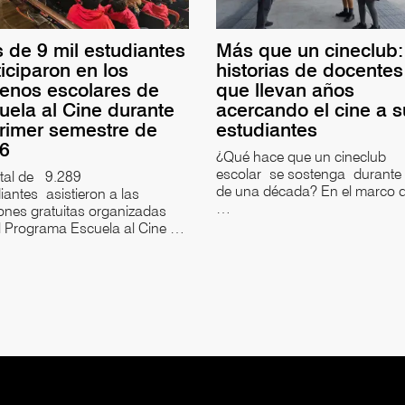
 de 9 mil estudiantes
Más que un cineclub:
ticiparon en los
historias de docentes
renos escolares de
que llevan años
uela al Cine durante
acercando el cine a 
primer semestre de
estudiantes
26
¿Qué hace que un cineclub
escolar se sostenga durante
otal de 9.289
de una década? En el marco d
iantes asistieron a las
…
ones gratuitas organizadas
l Programa Escuela al Cine …