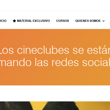
ICIO
MATERIAL EXCLUSIVO
CURSOS
QUIENES SOMOS
Los cineclubes se está
mando las redes socia