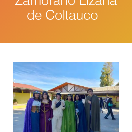
Zamorano Lizana
de Coltauco