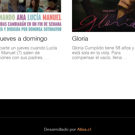
jueves a domingo
Gloria
parte un jueves cuando Lucía
Gloria Cumplido tiene 58 años y
y Manuel (7) salen de
está sola en la vida. Para
iones con sus padres, …
compensar el vacío, llena …
Desarrollado por
Ativa.cl