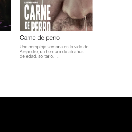
Carne de perro
Una compleja semana en la vida de
Alejandro, un hombre de 55 años
de edad, solitario, …