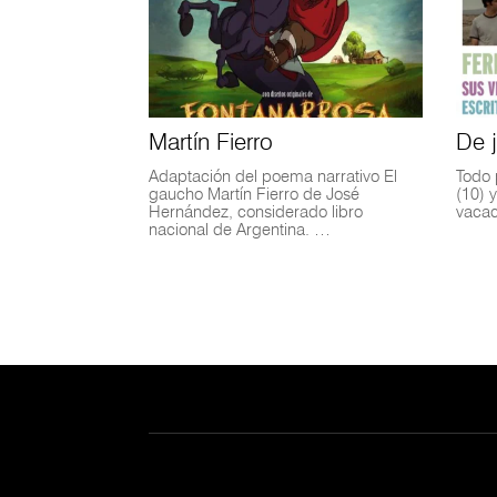
Martín Fierro
De 
Adaptación del poema narrativo El
Todo 
gaucho Martín Fierro de José
(10) 
Hernández, considerado libro
vacac
nacional de Argentina. …