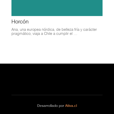
Horcón
Ana, una europea nórdica, de belleza fría y carácter
pragmático, viaja a Chile a cumplir el …
Desarrollado por
Ativa.cl