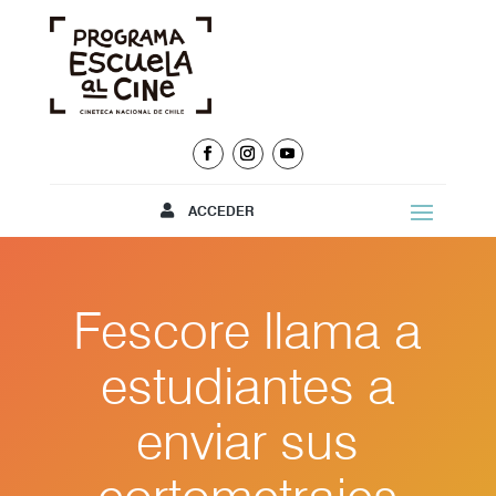
ACCEDER
Fescore llama a
estudiantes a
enviar sus