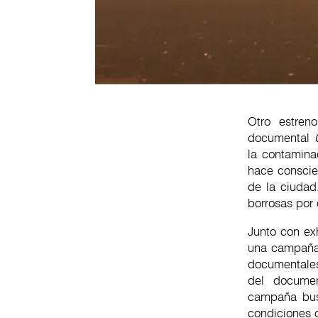
Otro estren
documental
la contamina
hace conscie
de la ciudad
borrosas por 
Junto con exh
una campaña 
documentales
del documen
campaña busc
condiciones 