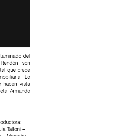
ntaminado del
 Rendón son
tal que crece
obiliaria. Lo
e hacen vista
poeta Armando
roductora:
la Talloni –
a – Montaje: