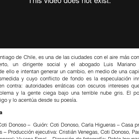
tiago de Chile, es una de las ciudades con el aire más co
rto, un dirigente social y el abogado Luis Mariano
de ello e intentan generar un cambio, en medio de una capi
medida y cuyo conflicto de fondo es la especulación inm
en contra: autoridades erráticas con oscuros intereses qu
blema y la gente ciega bajo una terrible nube gris. El 
tigo y lo acentúa desde su poesía.
ca
 Coti Donoso – Guión: Coti Donoso, Carla Higueras – Casa p
 – Producción ejecutiva: Cristián Venegas, Coti Donoso, Pau
neral: Viviana Erpel – Dirección de fotografía: Pablo Insunz