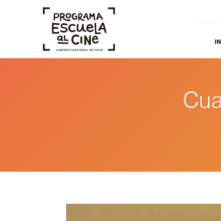
IN
Cua