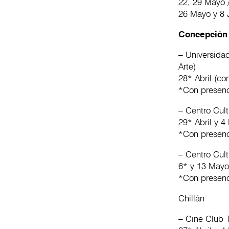
22, 29 Mayo /
26 Mayo y 8 J
Concepción
– Universida
Arte)
28* Abril (co
*Con presenc
– Centro Cul
29* Abril y 4
*Con presenc
– Centro Cul
6* y 13 Mayo 
*Con presenc
Chillán
– Cine Club T