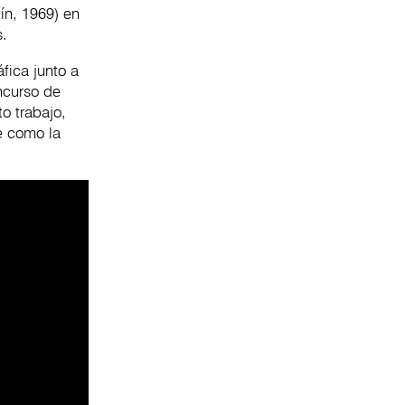
tín, 1969) en
es.
fica junto a
ncurso de
o trabajo,
je como la