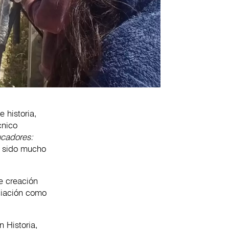
 historia,
cnico
ucadores:
ha sido mucho
e creación
ciación como
n Historia,