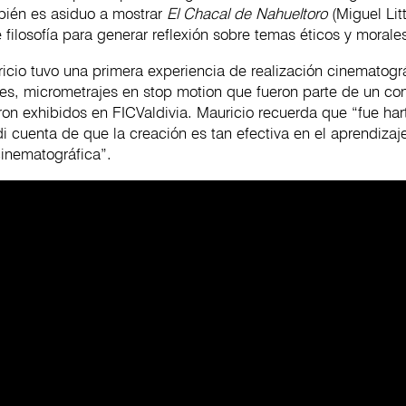
bién es asiduo a mostrar
El Chacal de Nahueltoro
(Miguel Lit
 filosofía para generar reflexión sobre temas éticos y moral
cio tuvo una primera experiencia de realización cinematográ
tes, micrometrajes en stop motion que fueron parte de un co
ron exhibidos en FICValdivia. Mauricio recuerda que “fue hart
i cuenta de que la creación es tan efectiva en el aprendiza
cinematográfica”.