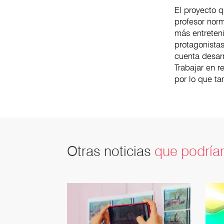
El proyecto 
profesor nor
más entreteni
protagonista
cuenta desar
Trabajar en r
por lo que ta
Otras noticias
que podrían