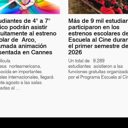
udiantes de 4° a 7°
Más de 9 mil estudia
ico podrán asistir
participaron en los
tuitamente al estreno
estrenos escolares d
olar de Arco,
Escuela al Cine dura
amada animación
el primer semestre d
sentada en Cannes
2026
lícula
Un total de 9.289
cesa norteamericana,
estudiantes asistieron a las
ocida en importantes
funciones gratuitas organizad
vales internacionales, llegará
por el Programa Escuela al C
te agosto a las salas
iadas al …