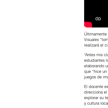
Últimamente e
Visuales “tom
realizará el 
“Antes mis c
estudiantes l
elaborando u
que “hice un 
juegos de im
El docente ex
direcciona el
explorar su te
y cultura loc