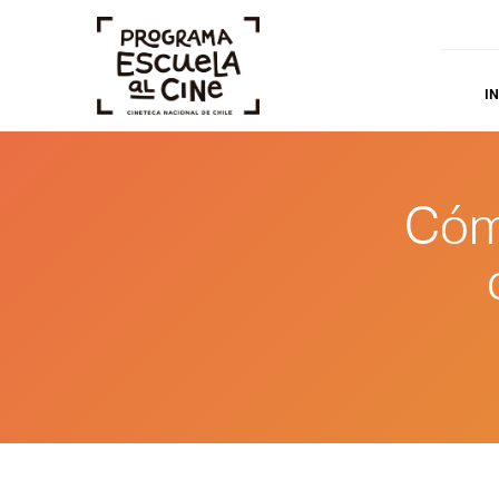
IN
Cóm