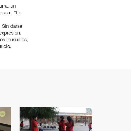
urra, un
pesca. “Lo
 Sin darse
expresión.
os inusuales,
uricio.