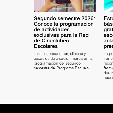
Segundo semestre 2026:
Est
Conoce la programación
bás
de actividades
gra
exclusivas para la Red
esc
de Cineclubes
acl
Escolares
pre
Talleres, encuentros, clínicas y
La pe
espacios de creación marcarán la
fran
programación del segundo
recon
semestre del Programa Escuela …
festi
duran
asoc