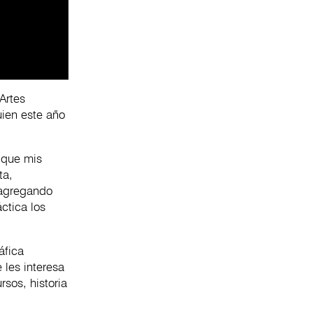
Artes
uien este año
 que mis
ta,
 agregando
ctica los
áfica
 les interesa
rsos, historia