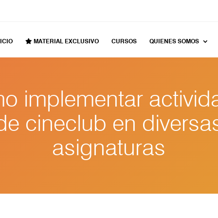
ICIO
MATERIAL EXCLUSIVO
CURSOS
QUIENES SOMOS
o implementar activid
de cineclub en diversa
asignaturas