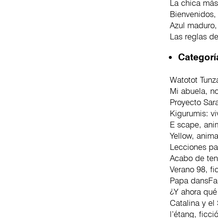
La chica más
Bienvenidos,
Azul maduro, 
Las reglas d
Categorí
Watotot Tunza
Mi abuela, n
Proyecto Sara
Kigurumis: v
E scape, ani
Yellow, anim
Lecciones par
Acabo de tene
Verano 98, fi
Papa dansFab
¿Y ahora qué
Catalina y el
l’étang, ficc