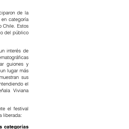
ciparon de la
 en categoría
o Chile. Estos
o del público
un interés de
matográficas
jar guiones y
 un lugar más
muestran sus
ntendiendo el
ñala Viviana
e el festival
a liberada:
s categorías