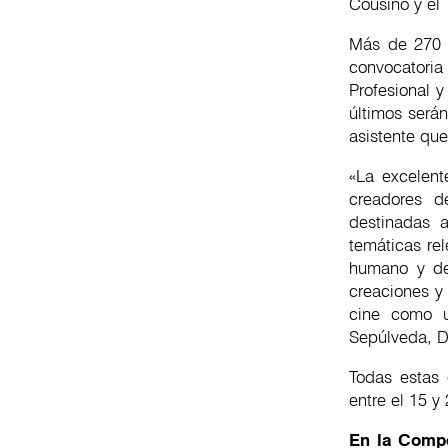
Cousiño y el 
Más de 270 o
convocatoria
Profesional y
últimos será
asistente que
«La excelent
creadores d
destinadas a
temáticas re
humano y de
creaciones y
cine como u
Sepúlveda, Dir
Todas estas 
entre el 15 y
En la Compe