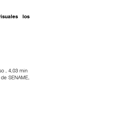
isuales los
so , 4,03 min
os de SENAME,