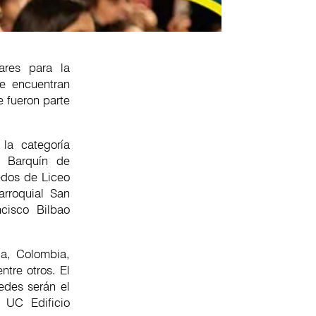
ares para la
se encuentran
 fueron parte
 la categoría
o Barquín de
edos de Liceo
arroquial San
cisco Bilbao
la, Colombia,
ntre otros. El
edes serán el
 UC Edificio