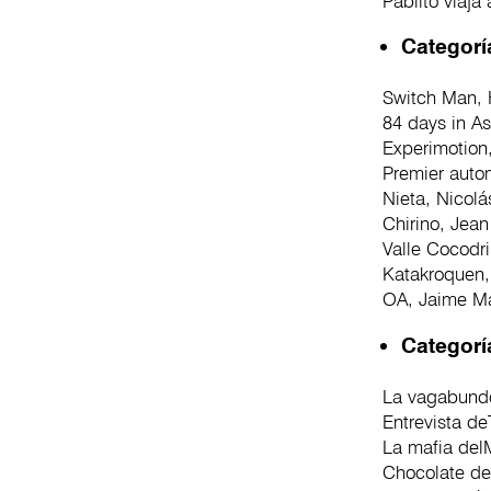
Pablito viaja 
Categorí
Switch Man, 
84 days in A
Experimotion
Premier auto
Nieta, Nicolá
Chirino, Jea
Valle Cocodri
Katakroquen,
OA, Jaime Ma
Categorí
La vagabund
Entrevista de
La mafia del
Chocolate de