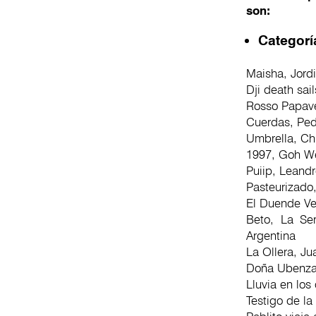
son:
Categorí
Maisha, Jord
Dji death sai
Rosso Papave
Cuerdas, Ped
Umbrella, Ch
1997, Goh We
Puiip, Leandr
Pasteurizado,
El Duende Ve
Beto, La Se
Argentina
La Ollera, J
Doña Ubenza,
Lluvia en los
Testigo de la