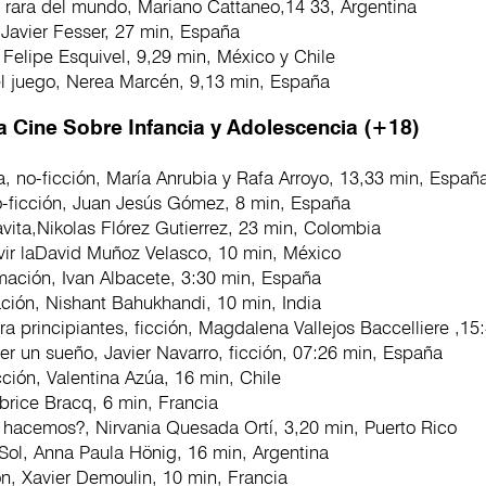
 rara del mundo, Mariano Cattaneo,14 33, Argentina
 Javier Fesser, 27 min, España
Felipe Esquivel, 9,29 min, México y Chile
el juego, Nerea Marcén, 9,13 min, España
a Cine Sobre Infancia y Adolescencia (+18)
, no-ficción, María Anrubia y Rafa Arroyo, 13,33 min, Españ
o-ficción, Juan Jesús Gómez, 8 min, España
vita,Nikolas Flórez Gutierrez, 23 min, Colombia
ivir laDavid Muñoz Velasco, 10 min, México
mación, Ivan Albacete, 3:30 min, España
ación, Nishant Bahukhandi, 10 min, India
a principiantes, ficción, Magdalena Vallejos Baccelliere ,15
r un sueño, Javier Navarro, ficción, 07:26 min, España
cción, Valentina Azúa, 16 min, Chile
rice Bracq, 6 min, Francia
 hacemos?, Nirvania Quesada Ortí, 3,20 min, Puerto Rico
 Sol, Anna Paula Hönig, 16 min, Argentina
ión, Xavier Demoulin, 10 min, Francia