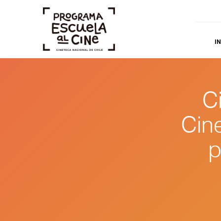
IN
C
Cin
p