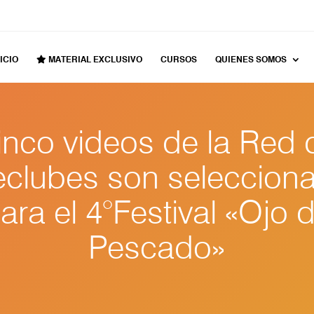
ICIO
MATERIAL EXCLUSIVO
CURSOS
QUIENES SOMOS
inco videos de la Red 
eclubes son seleccion
ara el 4°Festival «Ojo 
Pescado»