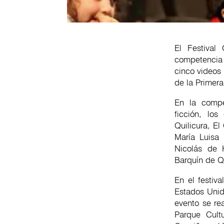
El Festival
competencia 
cinco videos
de la Primer
En la compet
ficción, lo
Quilicura, E
María Luisa 
Nicolás de 
Barquín de Qu
En el festiv
Estados Unido
evento se re
Parque Cult