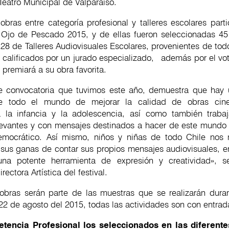
Teatro Municipal de Valparaíso.
bras entre categoría profesional y talleres escolares parti
 Ojo de Pescado 2015, y de ellas fueron seleccionadas 45
 28 de Talleres Audiovisuales Escolares, provenientes de tod
n calificados por un jurado especializado, además por el vot
 premiará a su obra favorita.
e convocatoria que tuvimos este año, demuestra que hay 
e todo el mundo de mejorar la calidad de obras cine
 la infancia y la adolescencia, así como también traba
levantes y con mensajes destinados a hacer de este mundo
mocrático. Así mismo, niños y niñas de todo Chile nos 
 sus ganas de contar sus propios mensajes audiovisuales, e
na potente herramienta de expresión y creatividad», se
ectora Artística del festival.
obras serán parte de las muestras que se realizarán durant
 22 de agosto del 2015, todas las actividades son con entrad
tencia Profesional los seleccionados en las diferente