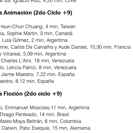
al sur, Ignacio Ruiz, 4,20 min, Chile
a Animación (2do Ciclo +9)
Hsun-Chun Chuang, 4 min, Taiwan
sia, Sophie Martin, 3 min, Canadá
, Lula Gómez, 2 min, Argentina
mne, Carlos De Carvalho y Aude Danset, 10,30 min, Francia
s Villareal, 5,09 min, Argentina
n Charles L’Ami, 18 min, Venezuela
lo, Leticia Patrizi, 8 min, Venezuela
 Jaime Maestro, 7,22 min, España
estro, 8,12 min, España
a Ficción (2do ciclo +9)
o, Emmanuel Moscoso,11 min, Argentina
Thiago Penteado, 14 min, Brasil
Mateo Moya Beltrán, 6 min, Colombia
 Darwin, Patxi Exequie, 15 min, Alemania