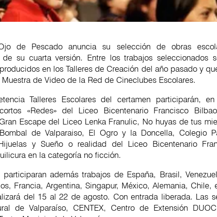
 Ojo de Pescado anuncia su selección de obras escol
de su cuarta versión. Entre los trabajos seleccionados 
 producidos en los Talleres de Creación del año pasado y que
a Muestra de Video de la Red de Cineclubes Escolares.
encia Talleres Escolares del certamen participarán, en
s cortos «Redes» del Liceo Bicentenario Francisco Bilba
l Gran Escape del Liceo Lenka Franulic, No huyas de tus mi
Bombal de Valparaiso, El Ogro y la Doncella, Colegio P
Hijuelas y Sueño o realidad del Liceo Bicentenario Fran
ilicura en la categoría no ficción.
al participaran además trabajos de España, Brasil, Venezue
s, Francia, Argentina, Singapur, México, Alemania, Chile, e
alizará del 15 al 22 de agosto. Con entrada liberada. Las s
ural de Valparaíso, CENTEX, Centro de Extensión DUOC