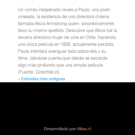
Un correo inesperado revela a Paula, una joven
cineasta, la existencia de una directora chilena
llamada Alicia Armstrong quien, sorpresivamente,
lleva su mismo apellido. Descubre que Alicia fue la
tercera directora mujer de cine en Chile, haciendo
una única película en 1926, actualmente perdida.
Paula intentará averiguar todo sobre ella y su
filme, dándose cuenta que detrás se esconde
algo más profundo que una simple película.
(Fuente: Cinechile.cl).
« Entradas más antiguas
Desarrollado por
Ativa.cl