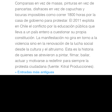
Comparsas en vez de masas, pinturas en vez de
pancartas, disfraces en vez de capuchas y
locuras imposibles como correr 1800 horas por la
casa de gobierno para protestar. El 2011 explota
en Chile el conflicto por la educación pública que
lleva a un país entero a cuestionar su propia
constitución. La manifestación no gira en torno a la
violencia sino en la renovación de la lucha social
desde la cultura y el altruismo. Esta es la historia
de quienes se atrevieron a pintar, filmar, bailar,
actuar y motivarse a redefinir para siempre la
protesta ciudadana (fuente: Kitral Producciones).
« Entradas más antiguas