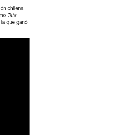
ión chilena
como
Tata
n la que ganó