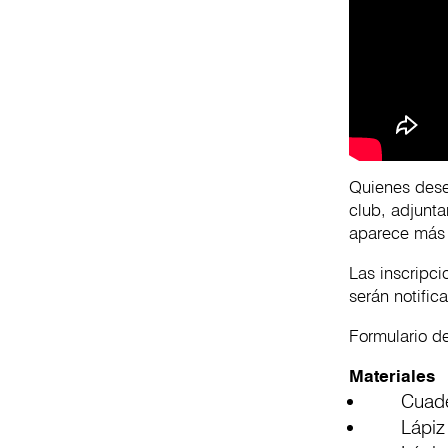
Quienes desee
club, adjunta
aparece más 
Las inscripci
serán notific
Formulario de
Materiales
Cuaderno
Lápiz gr