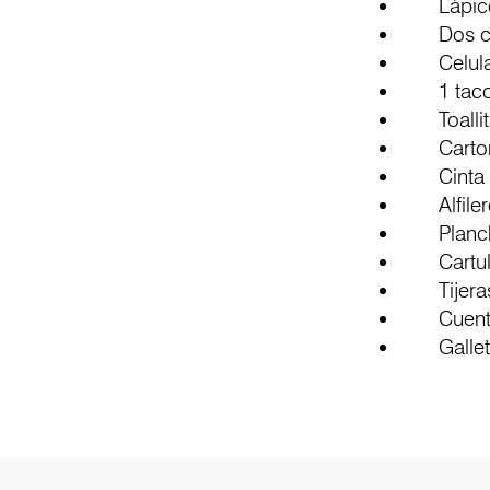
Lápices
Dos caja
Celular 
1 taco
Toallit
Cartone
Cinta ad
Alfiler
Plancha 
Cartulin
Tijera
Cuentas 
Galletas