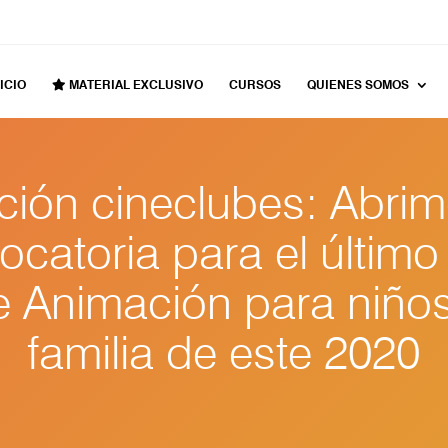
ICIO
MATERIAL EXCLUSIVO
CURSOS
QUIENES SOMOS
ción cineclubes: Abrim
catoria para el último 
e Animación para niños
familia de este 2020