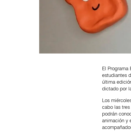
El Programa E
estudiantes d
última edició
dictado por l
Los miércoles
cabo las tres
podrán conoce
animación y 
acompañados p