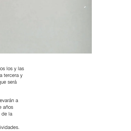
os los y las
a tercera y
que será
levarán a
ce años
 de la
ividades.