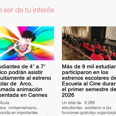
 ser de tu interés
udiantes de 4° a 7°
Más de 9 mil estudia
ico podrán asistir
participaron en los
tuitamente al estreno
estrenos escolares d
olar de Arco,
Escuela al Cine dura
amada animación
el primer semestre d
sentada en Cannes
2026
lícula
Un total de 9.289
cesa norteamericana,
estudiantes asistieron a las
ocida en importantes
funciones gratuitas organizad