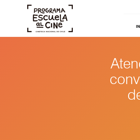
IN
Aten
convo
d