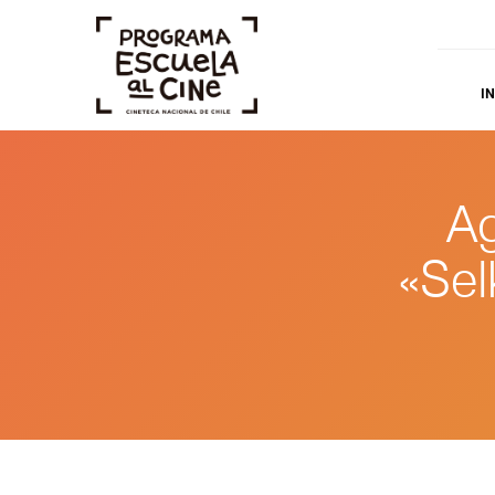
IN
Ag
«Sel