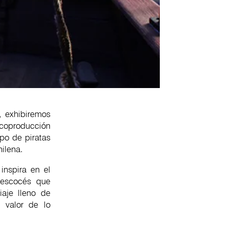
, exhibiremos
 coproducción
upo de piratas
ilena.
inspira en el
a escocés que
iaje lleno de
l valor de lo