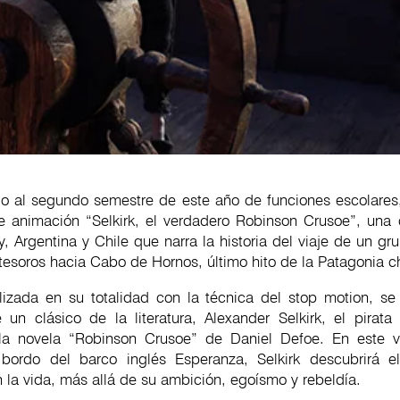
cio al segundo semestre de este año de funciones escolares
de animación “Selkirk, el verdadero Robinson Crusoe”, una
, Argentina y Chile que narra la historia del viaje de un gr
tesoros hacia Cabo de Hornos, último hito de la Patagonia ch
alizada en su totalidad con la técnica del stop motion, se 
 un clásico de la literatura, Alexander Selkirk, el pirat
la novela “Robinson Crusoe” de Daniel Defoe. En este v
bordo del barco inglés Esperanza, Selkirk descubrirá e
 la vida, más allá de su ambición, egoísmo y rebeldía.