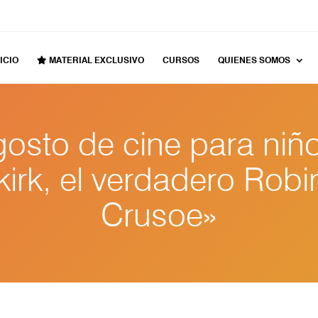
ICIO
MATERIAL EXCLUSIVO
CURSOS
QUIENES SOMOS
osto de cine para niñ
kirk, el verdadero Rob
Crusoe»