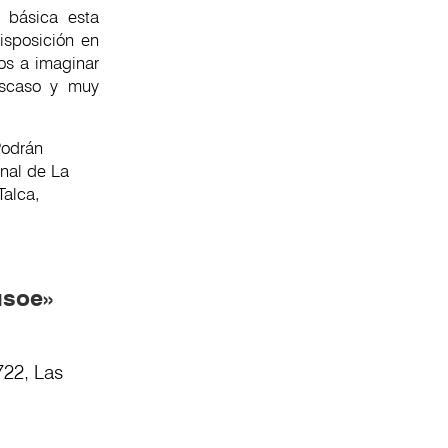
 básica esta
isposición en
os a imaginar
 escaso y muy
odrán
onal de La
Talca,
usoe»
722, Las