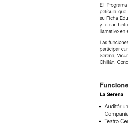
El Programa
película que
su Ficha Edu
y crear hist
llamativo en 
Las funciones
participar cu
Serena, Vicuñ
Chillán, Conc
Funcione
La Serena
Auditóriu
Compañías
Teatro Ce