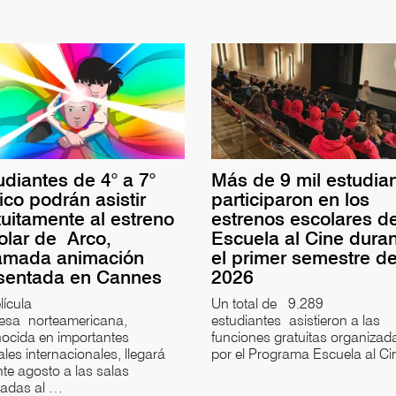
udiantes de 4° a 7°
Más de 9 mil estudia
ico podrán asistir
participaron en los
tuitamente al estreno
estrenos escolares d
olar de Arco,
Escuela al Cine dura
amada animación
el primer semestre d
sentada en Cannes
2026
lícula
Un total de 9.289
cesa norteamericana,
estudiantes asistieron a las
ocida en importantes
funciones gratuitas organizad
vales internacionales, llegará
por el Programa Escuela al C
te agosto a las salas
iadas al …