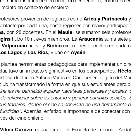
ed suma instituciones en contextos especiales, como una e
 recinto en contexto de encierro.
rofesores provienen de regiones como
Arica y Parinacota
sentante por cada una, hasta regiones con mayor participac
na
, con 28 docentes. En el
Maule
, se sumaron seis profesor
ggins
hubo 10 nuevos miembros. La
Araucanía
suma siete p
 Valparaíso
nueve y
Biobío
cinco. Tres docentes en cada u
Los Lagos
y
Los Ríos
, y uno en
Aysén
.
e plantea herramientas pedagógicas para implementar un cin
lar, tuvo un impacto significativo en los participantes.
Hécto
istoria del Liceo Antonio Varas en Cauquenes, región del Ma
club ha transformado la forma en que sus estudiantes percib
cine les ha permitido explorar narrativas personales y locales,
de reflexionar sobre su entorno y generar cambios sociales. 
 sus trabajos, donde el cine se convierte en una herramienta 
ofundidad”
. Además, enfatizó la importancia de conectar con 
avés del cine chileno.
,
Vilma Carazo
, educadora de la Escuela de Lenguaje Anda