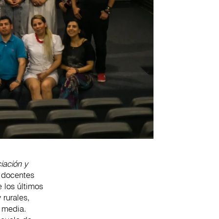
iación y
 docentes
e los últimos
 rurales,
a media.