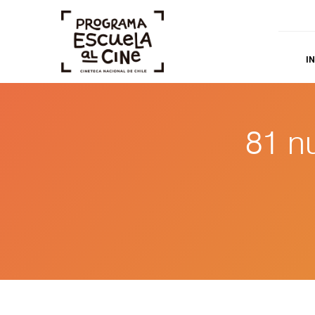
IN
81 n