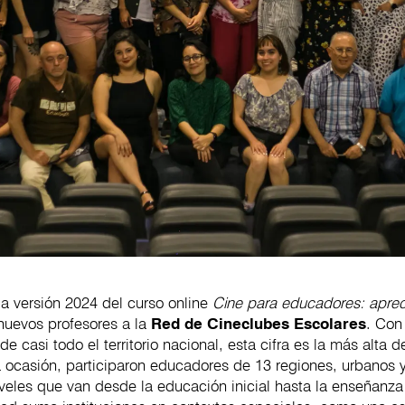
la versión 2024 del curso online
Cine para educadores: aprec
nuevos profesores a la
Red de Cineclubes Escolares
. Con
de casi todo el territorio nacional, esta cifra es la más alta d
 ocasión, participaron educadores de 13 regiones, urbanos y
veles que van desde la educación inicial hasta la enseñanz