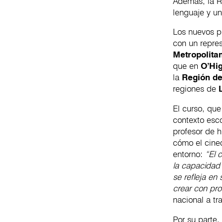
Además, la R
lenguaje y un
Los nuevos p
con un repre
Metropolita
que en
O’Hi
la
Región de
regiones de
El curso, qu
contexto esco
profesor de h
cómo el cine
entorno:
“El 
la capacidad 
se refleja en
crear con pr
nacional a tr
Por su parte