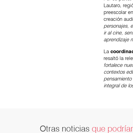
Lautaro, reg
preescolar en
creación aud
personajes, 
ir al cine, s
aprendizaje m
La
coordina
resaltó la re
fortalece nue
contextos edu
pensamiento c
integral de l
Otras noticias
que podrían