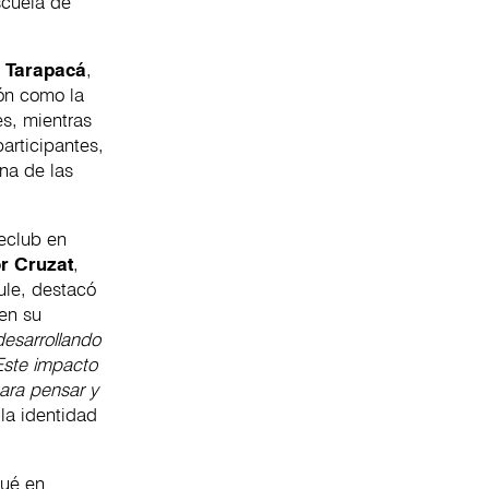
scuela de
y
Tarapacá
,
ión como la
es, mientras
articipantes,
na de las
eclub en
r Cruzat
,
ule, destacó
en su
 desarrollando
Este impacto
para pensar y
la identidad
lué en