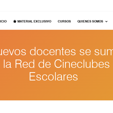
ICIO
MATERIAL EXCLUSIVO
CURSOS
QUIENES SOMOS
uevos docentes se su
la Red de Cineclubes
Escolares