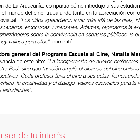
ión de La Araucanía, compartió cómo introdujo a sus estudia
 el mundo del cine, trabajando tanto en la apreciación como
iovisual.
“Los niños aprendieron a ver más allá de las risas, id
escenarios, emociones y mensajes. Además, replicamos la ex
ensibilizándolos sobre la convivencia en espacios públicos, lo 
uy valioso para ellos”
, comentó.
dora general del Programa Escuela al Cine, Natalia M
levancia de este hito:
“La incorporación de nuevos profesores 
stra Red, sino que también amplía el alcance del cine chileno
cativos. Cada profesor lleva el cine a sus aulas, fomentando 
rítico, la creatividad y el diálogo, valores esenciales para la
os estudiantes”
.
 ser de tu interés