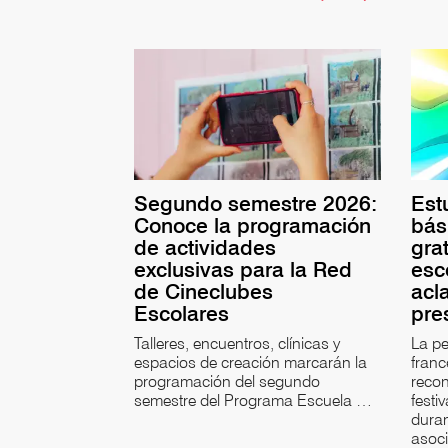
Segundo semestre 2026:
Est
Conoce la programación
bás
de actividades
gra
exclusivas para la Red
esc
de Cineclubes
acl
Escolares
pre
Talleres, encuentros, clínicas y
La pe
espacios de creación marcarán la
fran
programación del segundo
recon
semestre del Programa Escuela …
festi
duran
asoc