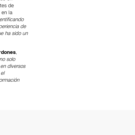
ntes de
 en la
entificando
periencia de
que ha sido un
ardones
,
no solo
 en diversos
el
 formación